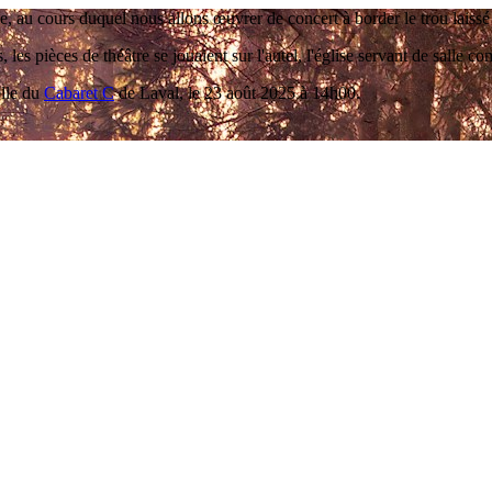
u cours duquel nous allons œuvrer de concert à border le trou laissé par 
, les pièces de théâtre se jouaient sur l'autel, l'église servant de salle
elle du
Cabaret C
de Laval, le 23 août 2025 à 14h00.