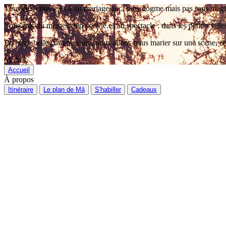
Vous êtes convié.es à un mariage laïc, sans dogme mais pas sans magie, a
Vous êtes du même coup convié.es au spectacle : dans les petites villes
En effet, belle communauté, nous allons nous marier sur une scène, c
MoMâ
Accueil
À propos
Itinéraire
Le plan de Mâ
S'habiller
Cadeaux