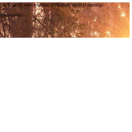
le sacré, entre tradition et création, rituel et sacrilège.
 communautaire…